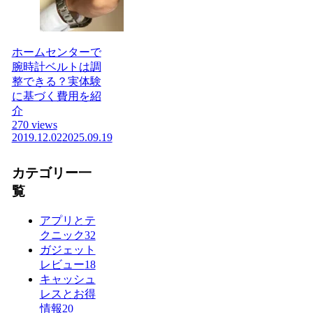
ホームセンターで
腕時計ベルトは調
整できる？実体験
に基づく費用を紹
介
270 views
2019.12.02
2025.09.19
カテゴリー一
覧
アプリとテ
クニック
32
ガジェット
レビュー
18
キャッシュ
レスとお得
情報
20