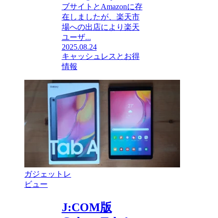
ブサイトとAmazonに存
在しましたが、楽天市
場への出店により楽天
ユーザ...
2025.08.24
キャッシュレスとお得
情報
ガジェットレ
ビュー
J:COM版