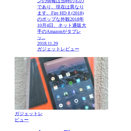
ンの情報は当時のもの
であり、現在は異なり
ます。Fire HD 8 (2018)
のポップな外観2018年
10月4日、ネット通販大
手のAmazonがタブレ
ッ...
2018.11.29
ガジェットレビュー
ガジェットレ
ビュー