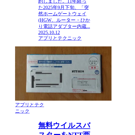
約しました。11年経っ
た2025年9月下旬、「突
然ホームゲートウェイ
(HGW、ルーター・ひか
り電話アダプター内蔵...
2025.10.12
アプリとテクニック
アプリとテク
ニック
無料ウイルスバ