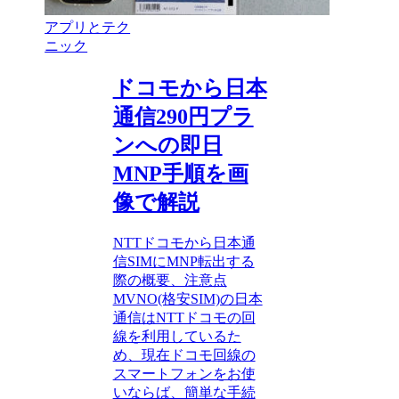
アプリとテク
ニック
ドコモから日本
通信290円プラ
ンへの即日
MNP手順を画
像で解説
NTTドコモから日本通
信SIMにMNP転出する
際の概要、注意点
MVNO(格安SIM)の日本
通信はNTTドコモの回
線を利用しているた
め、現在ドコモ回線の
スマートフォンをお使
いならば、簡単な手続