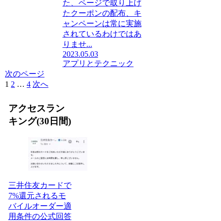
た、ページで取り上げ
たクーポンの配布、キ
ャンペーンは常に実施
されているわけではあ
りませ...
2023.05.03
アプリとテクニック
次のページ
1
2
…
4
次へ
アクセスラン
キング(30日間)
三井住友カードで
7%還元されるモ
バイルオーダー適
用条件の公式回答