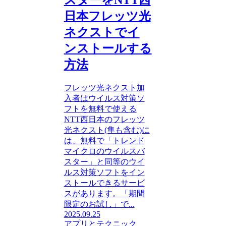
スターをNTT西
日本フレッツ光
ネクストでイ
ンストールする
方法
フレッツ光ネクスト加
入者はウイルス対策ソ
フトを無料で使える
NTT西日本のフレッツ
光ネクスト(隼も含む)に
は、無料で「トレンド
マイクロのウイルスバ
スター」と同等のウイ
ルス対策ソフトをイン
ストールできるサービ
スがあります。「期間
限定のお試し」で...
2025.09.25
アプリとテクニック