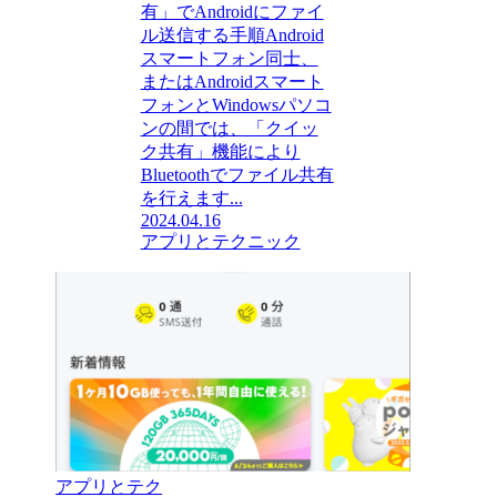
有」でAndroidにファイ
ル送信する手順Android
スマートフォン同士、
またはAndroidスマート
フォンとWindowsパソコ
ンの間では、「クイッ
ク共有」機能により
Bluetoothでファイル共有
を行えます...
2024.04.16
アプリとテクニック
アプリとテク