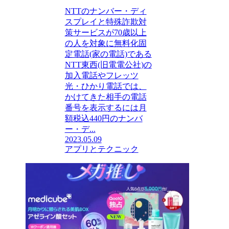
NTTのナンバー・ディ
スプレイと特殊詐欺対
策サービスが70歳以上
の人を対象に無料化固
定電話(家の電話)である
NTT東西(旧電電公社)の
加入電話やフレッツ
光・ひかり電話では、
かけてきた相手の電話
番号を表示するには月
額税込440円のナンバ
ー・デ...
2023.05.09
アプリとテクニック