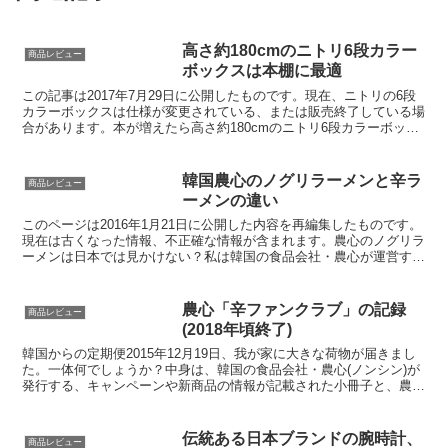
高さ約180cmのニトリ6段カラー
商品レビュー
ボックスは本棚に最適
この記事は2017年7月29日に公開したものです。現在、ニトリの6段
カラーボックスは仕様が変更されている、または販売終了している場
合があります。本が増えたら高さ約180cmのニトリ6段カラーボック
スがおすすめカラーボックスは安くて本棚に最適...
韓国農心のノグリラーメンと辛ラ
商品レビュー
ーメンの違い
このページは2016年1月21日に公開した内容を再編集したものです。
現在は古くなった情報、不正確な情報が含まれます。農心のノグリラ
ーメンは日本では見かけない？私は韓国の食品会社・農心が運営する
「辛ファンクラブ」の会員で、定期的に新商品などの...
農心「辛ファンクラブ」の記録
商品レビュー
(2018年頃終了)
韓国からの定期便2015年12月19日、我が家に大きな荷物が届きまし
た。一体何でしょうか？中身は、韓国の食品会社・農心(ノンシン)が
発行する、キャンペーンや新商品の情報が記載された小冊子と、農心
の主力商品・辛ラーメンのサンプルです。今回は、...
伝統ある日本ブランドの腕時計、
商品レビュー