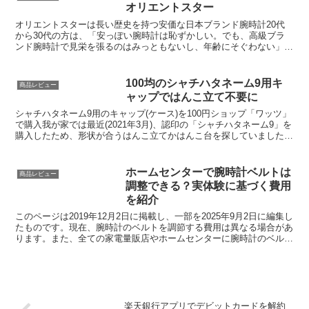
オリエントスター
オリエントスターは長い歴史を持つ安価な日本ブランド腕時計20代
から30代の方は、「安っぽい腕時計は恥ずかしい。でも、高級ブラ
ンド腕時計で見栄を張るのはみっともないし、年齢にそぐわない」と
お考えになることがないでしょうか。そんな方には、長い歴...
100均のシャチハタネーム9用キ
商品レビュー
ャップではんこ立て不要に
シャチハタネーム9用のキャップ(ケース)を100円ショップ「ワッツ」
で購入我が家では最近(2021年3月)、認印の「シャチハタネーム9」を
購入したため、形状が合うはんこ立てかはんこ台を探していました。
はんこ立て自体は結構売られていますが、縦...
ホームセンターで腕時計ベルトは
商品レビュー
調整できる？実体験に基づく費用
を紹介
このページは2019年12月2日に掲載し、一部を2025年9月2日に編集し
たものです。現在、腕時計のベルトを調節する費用は異なる場合があ
ります。また、全ての家電量販店やホームセンターに腕時計のベルト
調節を行ってくれる店舗が併設されているわけ...
楽天銀行アプリでデビットカードを解約