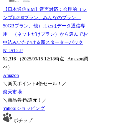
【日本通信SIM】音声対応：合理的（シ
ンプル290プラン、みんなのプラン、
50GBプラン、他）またはデータ通信専
用：（ネットだけプラン）から選んでお
申込みいただける新スターターパック
NT-ST2-P
¥2,316
（2025/09/15 12:18時点 | Amazon調
べ）
Amazon
＼楽天ポイント4倍セール！／
楽天市場
＼商品券4%還元！／
Yahoo!ショッピング
ポチップ