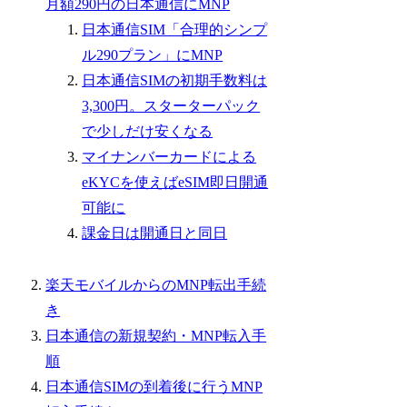
月額290円の日本通信にMNP
日本通信SIM「合理的シンプ
ル290プラン」にMNP
日本通信SIMの初期手数料は
3,300円。スターターパック
で少しだけ安くなる
マイナンバーカードによる
eKYCを使えばeSIM即日開通
可能に
課金日は開通日と同日
楽天モバイルからのMNP転出手続
き
日本通信の新規契約・MNP転入手
順
日本通信SIMの到着後に行うMNP