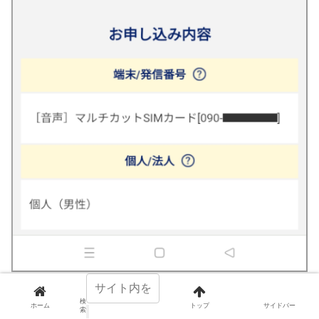
申込内容を確認してから、ページ下部の「申し込む」ボ
検
ホーム
トップ
サイドバー
索