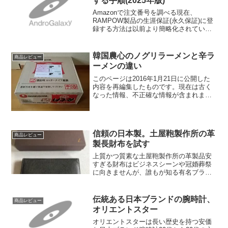
する手順(2025年版)
Amazonで注文番号を調べる現在、
RAMPOW製品の生涯保証(永久保証)に登
録する方法は以前より簡略化されていま
す。まずはAmazonでRAMPOW製品の注
文番号を調べてください。Amazon注文番
号の調べ方(スマートフォン)スマートフ
韓国農心のノグリラーメンと辛ラ
商品レビュー
ォ...
ーメンの違い
このページは2016年1月21日に公開した
内容を再編集したものです。現在は古く
なった情報、不正確な情報が含まれま
す。農心のノグリラーメンは日本では見
かけない？私は韓国の食品会社・農心が
運営する「辛ファンクラブ」の会員で、
定期的に新商品などの...
信頼の日本製。土屋鞄製作所の革
商品レビュー
製長財布を試す
上質かつ質素な土屋鞄製作所の革製品安
すぎる財布はビジネスシーンや冠婚葬祭
に向きませんが、誰もが知る有名ブラン
ドは軽薄な印象を与えることがありま
す。そこで、さりげなく上質な財布を持
ちたい方におすすめなのが、1965年創業
伝統ある日本ブランドの腕時計、
商品レビュー
の日本ブランド「土屋鞄...
オリエントスター
オリエントスターは長い歴史を持つ安価