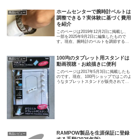
ホームセンターで腕時計ベルトは
商品レビュー
調整できる？実体験に基づく費用
を紹介
このページは2019年12月2日に掲載し、
一部を2025年9月2日に編集したもので
す。現在、腕時計のベルトを調節する費
用は異なる場合があります。また、全て
の家電量販店やホームセンターに腕時計
のベルト調節を行ってくれる店舗が併設
100均のタブレット用スタンドは
商品レビュー
されているわけ...
動画視聴・お絵描きに便利
このページは2017年5月3日に掲載したも
のです。現在、100円ショップではこのよ
うなタブレットスタンドが販売されてい
ない可能性があります。100円ショップで
買えるタブレット用スタンドiPadや
Androidタブレットは動画視聴やお絵描き
に...
RAMPOW製品を生涯保証に登録
商品レビュー