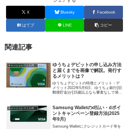
シェアする
X
Bluesky
Facebook
はてブ
LINE
コピー
関連記事
ゆうちょデビットの申し込み方法
キャッシュレスとお得情報
と届くまでを画像で解説。発行す
るメリットは？
ゆうちょデビットの特徴とメリット・デ
メリット2022年5月6日、ゆうちょ銀行(旧
郵便貯金)が[15歳以上なら審査なしで発行
できるVisaデビットカード「ゆうちょデ
ビット」を開始しました。ゆうちょデビ
ットを含むVisaデビットカードは、クレ
Samsung Walletのd払い・dポイ
キャッシュレスとお得情報
ジ...
ントキャンペーン登録方法(2025
年9月)
Samsung Walletにクレジットカード等を