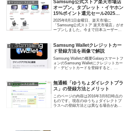
Samsung公式ストア楽天市場店
キャッシュレスとお得情報
オープン。タブレット・イヤホン
15%ポイント還元セール2025年8
月4日～11日、24日～27日実施
2025年8月1日金曜日、楽天市場に
「Samsung公式ストア 楽天市場店」がオ
ープンしました。今まで日本ユーザー向
けの公式ストアはSamsung Galaxy公式ウ
ェブサイトとAmazonに存在しましたが、
楽天市場への出店により楽天ユーザ...
Samsung Walletクレジットカー
キャッシュレスとお得情報
ド登録方法を画像で解説
Samsung Walletの概要Galaxyスマートフ
ォンのSamsung Walletにクレジットカー
ド・デビットカードを登録すると、
Google PayやApple Payと同様にスマー
トフォンのNFC機能で「クレジットカー
ドのタッチ...
無通帳「ゆうちょダイレクトプラ
キャッシュレスとお得情報
ス」の登録方法とメリット
このページの内容は2016年3月8日時点の
ものです。現在のゆうちょダイレクトプ
ラスへの登録方法とは異なる場合があり
ます。「ゆうちょダイレクトプラス」登
録方法2016年3月6日、ゆうちょ銀行が新
サービス「ゆうちょダイレクトプラス」
を開始しまし...