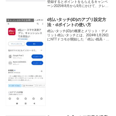
登録するとポイントをもらえるキャンペ
ーン2025年8月から9月にかけて、クレジ
ットカード・ポイントカード等をGalaxy
スマートフォンで使えるSamsung Wallet
に登録するとポイント...
d払いタッチ(iD)のアプリ設定方
キャッシュレスとお得情報
法・dポイントの使い方
d払いタッチ(iD)の概要とメリット・デメ
リットd払いタッチとは、2024年1月29日
にNTTドコモが開始した「d払い残高・d
ポイントをおサイフケータイ(FeliCa)のiD
で支払いに使える」サービスです。これ
までも「d払い(iD)」という...